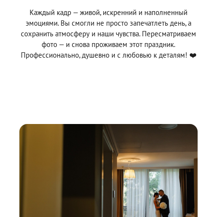
Каждый кадр — живой, искренний и наполненный
эмоциями. Вы смогли не просто запечатлеть день, а
сохранить атмосферу и наши чувства. Пересматриваем
фото — и снова проживаем этот праздник.
Профессионально, душевно и с любовью к деталям! ❤️