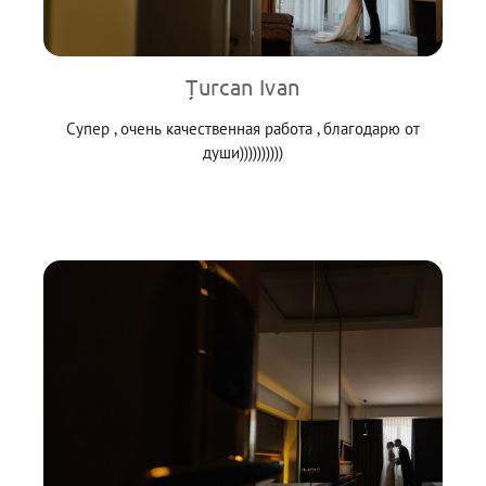
Țurcan Ivan
Супер , очень качественная работа , благодарю от
души))))))))))