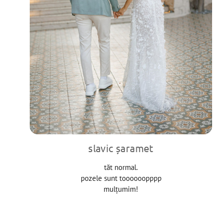
slavic șaramet
tăt normal.
pozele sunt toooooopppp
mulțumim!